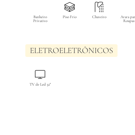
Banheiro
Piso Frio
Chuveiro
Arara pa
Privativo
Roupas
ELETROELETRÔNICOS
TV de Led 32"