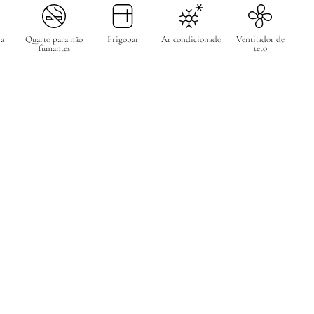
ra
Quarto para não
Frigobar
Ar condicionado
Ventilador de
fumantes
teto