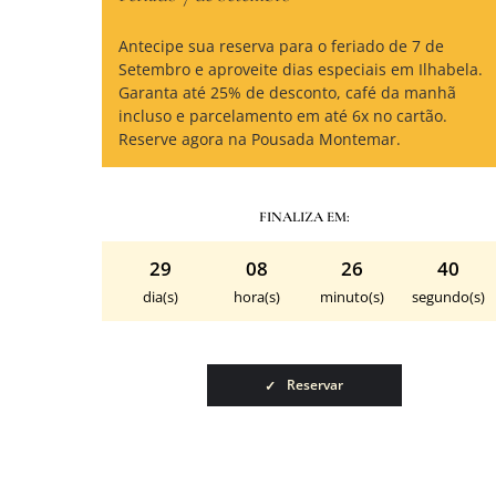
es por
Antecipe sua reserva para o feriado de 7 de
usada
Setembro e aproveite dias especiais em Ilhabela.
 café
Garanta até 25% de desconto, café da manhã
Anterior
x no
incluso e parcelamento em até 6x no cartão.
Reserve agora na Pousada Montemar.
FINALIZA EM:
39
29
08
26
39
undo(s)
dia(s)
hora(s)
minuto(s)
segundo(s)
Reservar