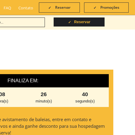
Reservar
Promoções
FAQ
Contato
Reservar
FINALIZA EM:
08
26
39
ra(s)
minuto(s)
segundo(s)
e avistamento de baleias, entre em contato e
usivos e ainda ganhe desconto para sua hospedagem
serva!