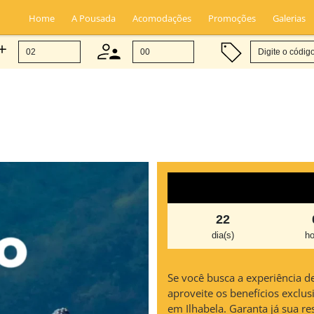
Home
A Pousada
Acomodações
Promoções
Galerias
22
dia(s)
ho
Se você busca a experiência d
aproveite os benefícios excl
em Ilhabela. Garanta já sua re